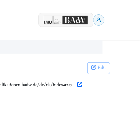
Edit
ublikationen.badw.de/de/rla/index#1217