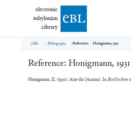
electronic Babylonian Library (eBL)
electronic
e
bl
B
abylonian
L
ibrary
eBL
Bibliography
References
Honigmann, 1931
Reference:
Honigmann, 1931
Honigmann, E. (1931). Azar-ilu (Azaran). In
Reallexikon d