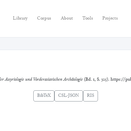
Library
Corpus
About
Tools
Projects
er Assyriologie und Vorderasiatischen Archäologie
(Bd. 1, S. 325). https://p
BibTeX
CSL-JSON
RIS