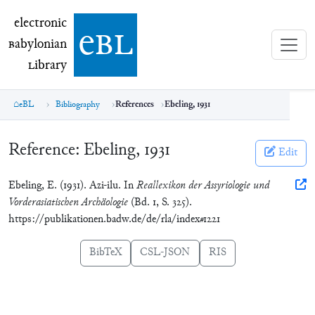
electronic Babylonian Library (eBL)
electronic
e
bl
B
abylonian
L
ibrary
eBL
Bibliography
References
Ebeling, 1931
Reference:
Ebeling, 1931
Edit
Ebeling, E. (1931). Azi-ilu. In
Reallexikon der Assyriologie und
Vorderasiatischen Archäologie
(Bd. 1, S. 325).
https://publikationen.badw.de/de/rla/index#1221
BibTeX
CSL-JSON
RIS