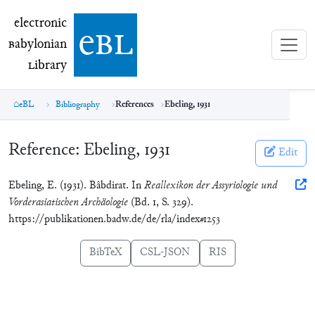
electronic Babylonian Library (eBL)
electronic
e
bl
B
abylonian
L
ibrary
eBL
Bibliography
References
Ebeling, 1931
Reference:
Ebeling, 1931
Edit
Ebeling, E. (1931). Bâbdirat. In
Reallexikon der Assyriologie und
Vorderasiatischen Archäologie
(Bd. 1, S. 329).
https://publikationen.badw.de/de/rla/index#1253
BibTeX
CSL-JSON
RIS