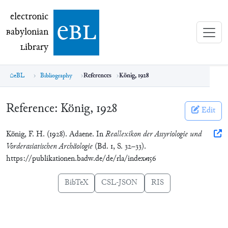
electronic Babylonian Library (eBL)
electronic
e
bl
B
abylonian
L
ibrary
eBL
Bibliography
References
König, 1928
Reference:
König, 1928
Edit
König, F. H. (1928). Adaene. In
Reallexikon der Assyriologie und
Vorderasiatischen Archäologie
(Bd. 1, S. 32–33).
https://publikationen.badw.de/de/rla/index#156
BibTeX
CSL-JSON
RIS