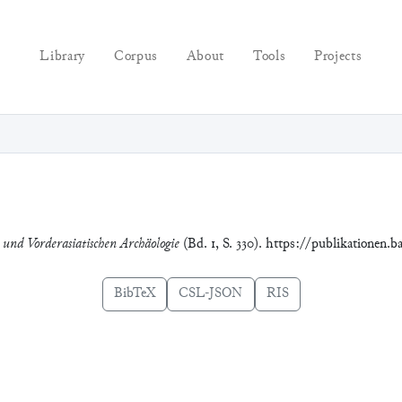
Library
Corpus
About
Tools
Projects
e und Vorderasiatischen Archäologie
(Bd. 1, S. 330). https://publikationen.
BibTeX
CSL-JSON
RIS