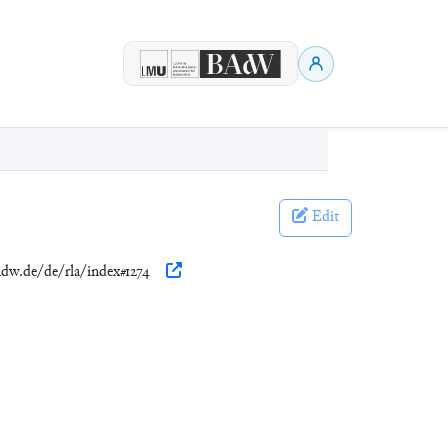
Edit
badw.de/de/rla/index#1274