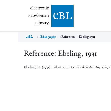
electronic Babylonian Library (eBL)
electronic
e
bl
B
abylonian
L
ibrary
eBL
Bibliography
References
Ebeling, 1931
Reference:
Ebeling, 1931
Ebeling, E. (1931). Babutta. In
Reallexikon der Assyriologi