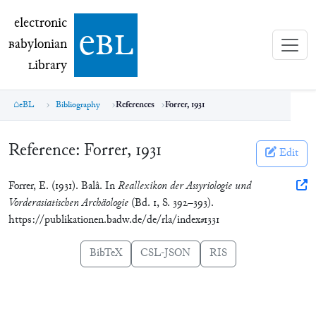
electronic Babylonian Library (eBL)
electronic
e
bl
B
abylonian
L
ibrary
eBL
Bibliography
References
Forrer, 1931
Reference:
Forrer, 1931
Edit
Forrer, E. (1931). Balâ. In
Reallexikon der Assyriologie und
Vorderasiatischen Archäologie
(Bd. 1, S. 392–393).
https://publikationen.badw.de/de/rla/index#1331
BibTeX
CSL-JSON
RIS