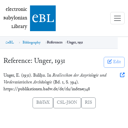
electronic Babylonian Library (eBL)
electronic
e
bl
B
abylonian
L
ibrary
eBL
Bibliography
References
Unger, 1931
Reference:
Unger, 1931
Edit
Unger, E. (1931). Balîḫu. In
Reallexikon der Assyriologie und
Vorderasiatischen Archäologie
(Bd. 1, S. 394).
https://publikationen.badw.de/de/rla/index#1348
BibTeX
CSL-JSON
RIS