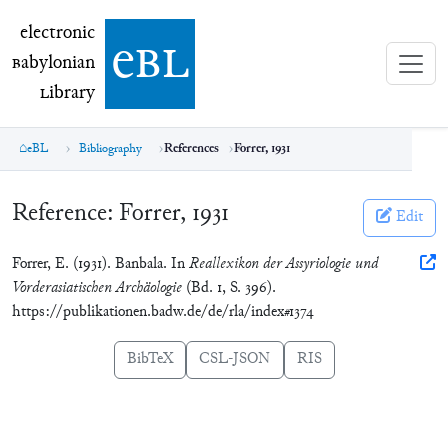
electronic Babylonian Library (eBL)
electronic
e
bl
B
abylonian
L
ibrary
eBL
Bibliography
References
Forrer, 1931
Reference:
Forrer, 1931
Edit
Forrer, E. (1931). Banbala. In
Reallexikon der Assyriologie und
Vorderasiatischen Archäologie
(Bd. 1, S. 396).
https://publikationen.badw.de/de/rla/index#1374
BibTeX
CSL-JSON
RIS