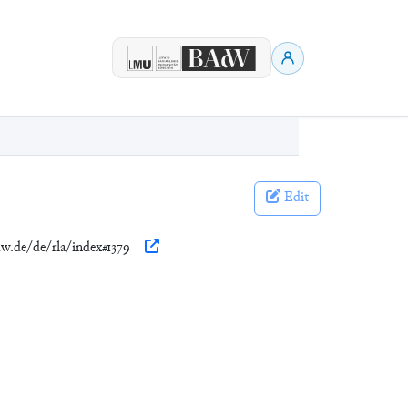
Edit
dw.de/de/rla/index#1379