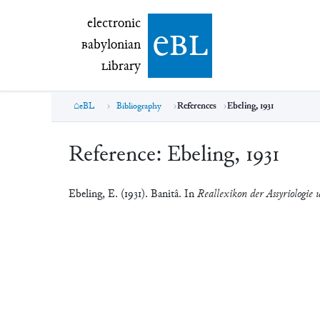
electronic Babylonian Library (eBL)
electronic
e
bl
B
abylonian
L
ibrary
eBL
Bibliography
References
Ebeling, 1931
Reference:
Ebeling, 1931
Ebeling, E. (1931). Banitâ. In
Reallexikon der Assyriologie 