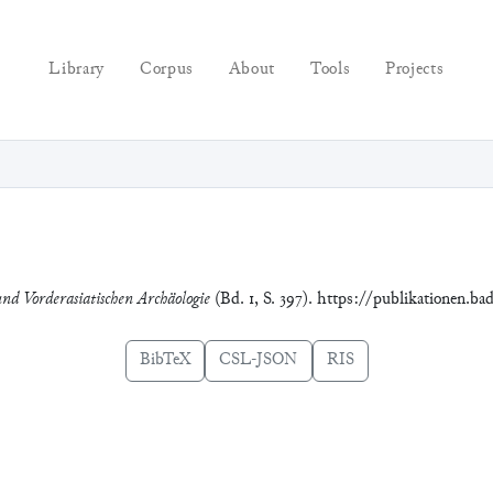
Library
Corpus
About
Tools
Projects
und Vorderasiatischen Archäologie
(Bd. 1, S. 397). https://publikationen.ba
BibTeX
CSL-JSON
RIS