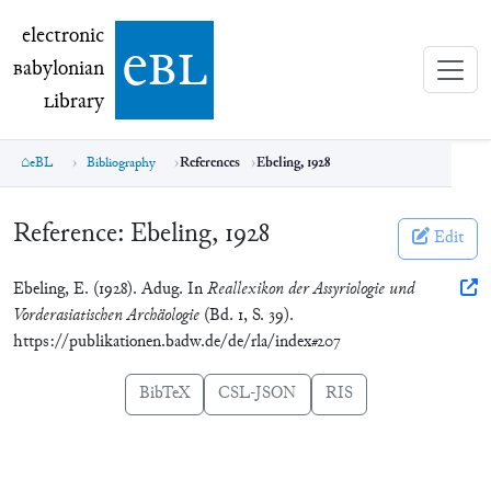
electronic Babylonian Library (eBL)
electronic
e
bl
B
abylonian
L
ibrary
eBL
Bibliography
References
Ebeling, 1928
Reference:
Ebeling, 1928
Edit
Ebeling, E. (1928). Adug. In
Reallexikon der Assyriologie und
Vorderasiatischen Archäologie
(Bd. 1, S. 39).
https://publikationen.badw.de/de/rla/index#207
BibTeX
CSL-JSON
RIS