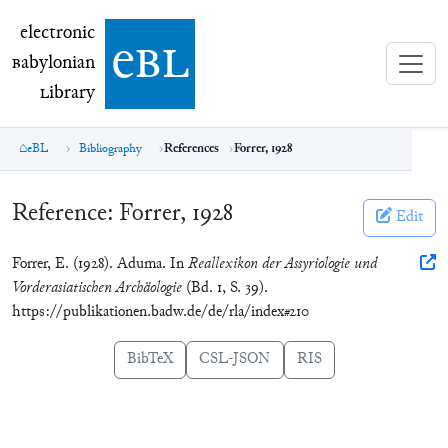
electronic Babylonian Library (eBL)
electronic
e
bl
B
abylonian
L
ibrary
eBL
Bibliography
References
Forrer, 1928
Reference:
Forrer, 1928
Edit
Forrer, E. (1928). Aduma. In
Reallexikon der Assyriologie und
Vorderasiatischen Archäologie
(Bd. 1, S. 39).
https://publikationen.badw.de/de/rla/index#210
BibTeX
CSL-JSON
RIS