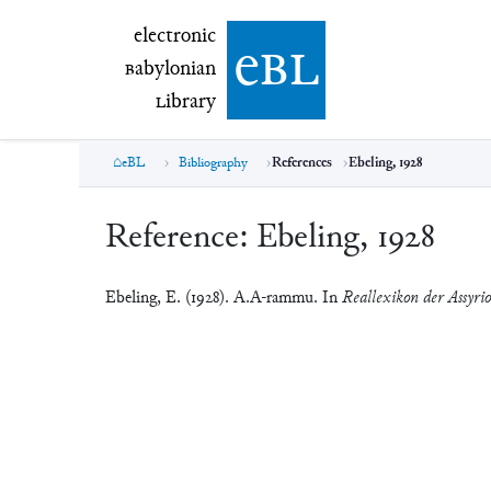
electronic Babylonian Library (eBL)
electronic
e
bl
B
abylonian
L
ibrary
eBL
Bibliography
References
Ebeling, 1928
Reference:
Ebeling, 1928
Ebeling, E. (1928). A.A-rammu. In
Reallexikon der Assyrio