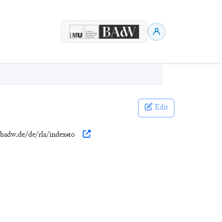
Edit
n.badw.de/de/rla/index#10