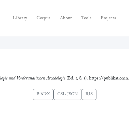
Library
Corpus
About
Tools
Projects
logie und Vorderasiatischen Archäologie
(Bd. 1, S. 3). https://publikatione
BibTeX
CSL-JSON
RIS