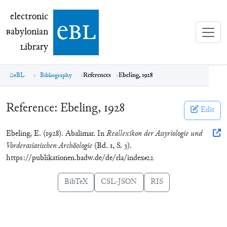
electronic Babylonian Library (eBL)
electronic
e
bl
B
abylonian
L
ibrary
eBL
Bibliography
References
Ebeling, 1928
Reference:
Ebeling, 1928
Edit
Ebeling, E. (1928). Abalimar. In
Reallexikon der Assyriologie und
Vorderasiatischen Archäologie
(Bd. 1, S. 3).
https://publikationen.badw.de/de/rla/index#22
BibTeX
CSL-JSON
RIS