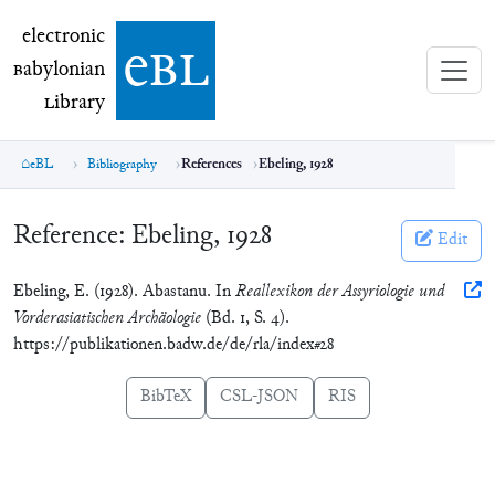
electronic Babylonian Library (eBL)
electronic
e
bl
B
abylonian
L
ibrary
eBL
Bibliography
References
Ebeling, 1928
Reference:
Ebeling, 1928
Edit
Ebeling, E. (1928). Abastanu. In
Reallexikon der Assyriologie und
Vorderasiatischen Archäologie
(Bd. 1, S. 4).
https://publikationen.badw.de/de/rla/index#28
BibTeX
CSL-JSON
RIS