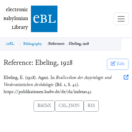
electronic Babylonian Library (eBL)
electronic
e
bl
B
abylonian
L
ibrary
eBL
Bibliography
References
Ebeling, 1928
Reference:
Ebeling, 1928
Edit
Ebeling, E. (1928). Agazi. In
Reallexikon der Assyriologie und
Vorderasiatischen Archäologie
(Bd. 1, S. 42).
https://publikationen.badw.de/de/rla/index#243
BibTeX
CSL-JSON
RIS