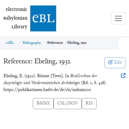
electronic Babylonian Library (eBL)
electronic
e
bl
B
abylonian
L
ibrary
eBL
Bibliography
References
Ebeling, 1932
Reference:
Ebeling, 1932
Edit
Ebeling, E. (1932). Bäume [Trees]. In
Reallexikon der
Assyriologie und Vorderasiatischen Archäologie
(Bd. 1, S. 438).
https://publikationen.badw.de/de/rla/index#1300
BibTeX
CSL-JSON
RIS