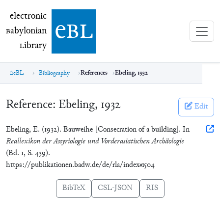
electronic Babylonian Library (eBL)
electronic
e
bl
B
abylonian
L
ibrary
eBL
Bibliography
References
Ebeling, 1932
Reference:
Ebeling, 1932
Edit
Ebeling, E. (1932). Bauweihe [Consecration of a building]. In
Reallexikon der Assyriologie und Vorderasiatischen Archäologie
(Bd. 1, S. 439).
https://publikationen.badw.de/de/rla/index#1504
BibTeX
CSL-JSON
RIS