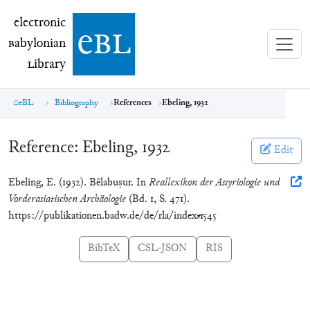
electronic Babylonian Library (eBL)
electronic
e
bl
B
abylonian
L
ibrary
eBL
Bibliography
References
Ebeling, 1932
Reference:
Ebeling, 1932
Edit
Ebeling, E. (1932). Bêlabuṣur. In
Reallexikon der Assyriologie und
Vorderasiatischen Archäologie
(Bd. 1, S. 471).
https://publikationen.badw.de/de/rla/index#1545
BibTeX
CSL-JSON
RIS