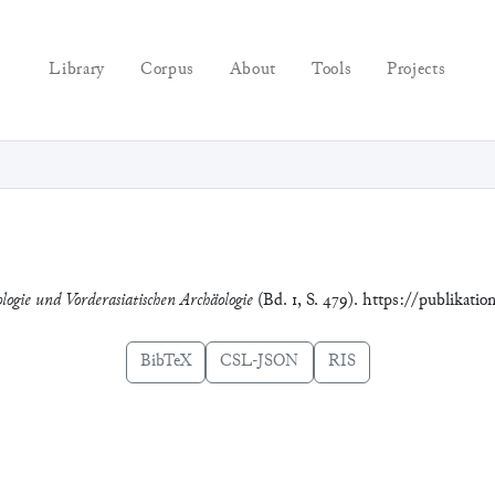
Library
Corpus
About
Tools
Projects
ologie und Vorderasiatischen Archäologie
(Bd. 1, S. 479). https://publikatio
BibTeX
CSL-JSON
RIS