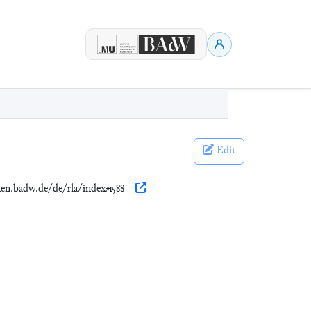
Edit
nen.badw.de/de/rla/index#1588