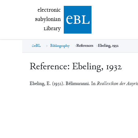
electronic Babylonian Library (eBL)
electronic
e
bl
B
abylonian
L
ibrary
eBL
Bibliography
References
Ebeling, 1932
Reference:
Ebeling, 1932
Ebeling, E. (1932). Bêlîmuranni. In
Reallexikon der Assyri