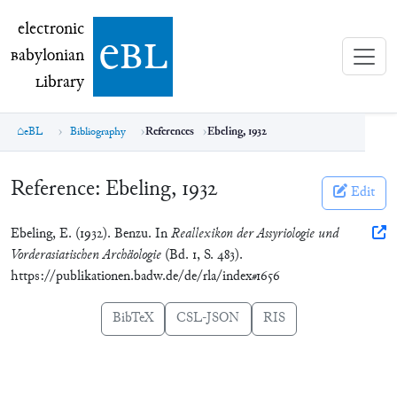
electronic Babylonian Library (eBL)
electronic
e
bl
B
abylonian
L
ibrary
eBL
Bibliography
References
Ebeling, 1932
Reference:
Ebeling, 1932
Edit
Ebeling, E. (1932). Benzu. In
Reallexikon der Assyriologie und
Vorderasiatischen Archäologie
(Bd. 1, S. 483).
https://publikationen.badw.de/de/rla/index#1656
BibTeX
CSL-JSON
RIS