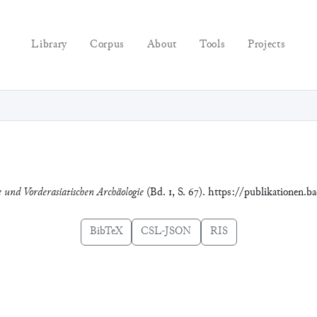
Library
Corpus
About
Tools
Projects
e und Vorderasiatischen Archäologie
(Bd. 1, S. 67). https://publikationen.b
BibTeX
CSL-JSON
RIS