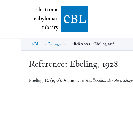
electronic Babylonian Library (eBL)
electronic
e
bl
B
abylonian
L
ibrary
eBL
Bibliography
References
Ebeling, 1928
Reference:
Ebeling, 1928
Ebeling, E. (1928). Alamun. In
Reallexikon der Assyriologi