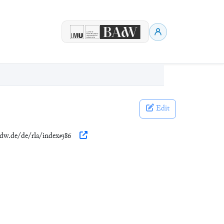
Edit
adw.de/de/rla/index#386