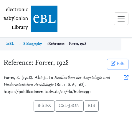
electronic Babylonian Library (eBL)
electronic
e
bl
B
abylonian
L
ibrary
eBL
Bibliography
References
Forrer, 1928
Reference:
Forrer, 1928
Edit
Forrer, E. (1928). Alašija. In
Reallexikon der Assyriologie und
Vorderasiatischen Archäologie
(Bd. 1, S. 67–68).
https://publikationen.badw.de/de/rla/index#391
BibTeX
CSL-JSON
RIS