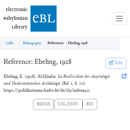
electronic Babylonian Library (eBL)
electronic
e
bl
B
abylonian
L
ibrary
eBL
Bibliography
References
Ebeling, 1928
Reference:
Ebeling, 1928
Edit
Ebeling, E. (1928). Âl-Ḫindai. In
Reallexikon der Assyriologie
und Vorderasiatischen Archäologie
(Bd. 1, S. 70).
https://publikationen.badw.de/de/rla/index#421
BibTeX
CSL-JSON
RIS