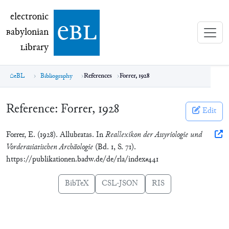
electronic Babylonian Library (eBL)
electronic
e
bl
B
abylonian
L
ibrary
eBL
Bibliography
References
Forrer, 1928
Reference:
Forrer, 1928
Edit
Forrer, E. (1928). Allubratas. In
Reallexikon der Assyriologie und
Vorderasiatischen Archäologie
(Bd. 1, S. 71).
https://publikationen.badw.de/de/rla/index#441
BibTeX
CSL-JSON
RIS