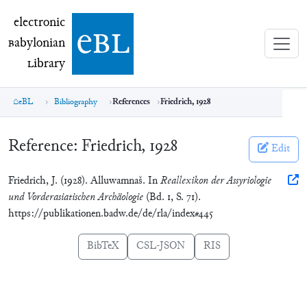
electronic Babylonian Library (eBL)
electronic
e
bl
B
abylonian
L
ibrary
eBL
Bibliography
References
Friedrich, 1928
Reference:
Friedrich, 1928
Edit
Friedrich, J. (1928). Alluwamnaš. In
Reallexikon der Assyriologie
und Vorderasiatischen Archäologie
(Bd. 1, S. 71).
https://publikationen.badw.de/de/rla/index#445
BibTeX
CSL-JSON
RIS