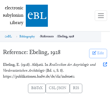
electronic Babylonian Library (eBL)
electronic
e
bl
B
abylonian
L
ibrary
eBL
Bibliography
References
Ebeling, 1928
Reference:
Ebeling, 1928
Edit
Ebeling, E. (1928). Abḫatâ. In
Reallexikon der Assyriologie und
Vorderasiatischen Archäologie
(Bd. 1, S. 8).
https://publikationen.badw.de/de/rla/index#62
BibTeX
CSL-JSON
RIS