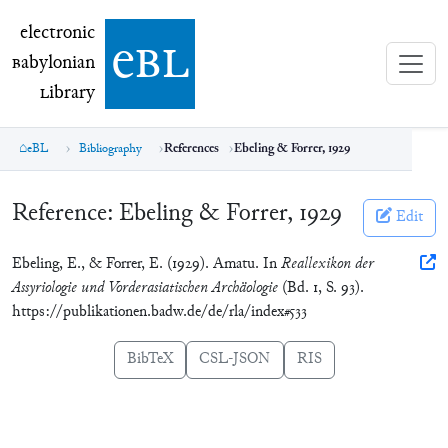
electronic Babylonian Library (eBL)
electronic
e
bl
B
abylonian
L
ibrary
eBL
Bibliography
References
Ebeling & Forrer, 1929
Reference:
Ebeling & Forrer, 1929
Edit
Ebeling, E., & Forrer, E. (1929). Amatu. In
Reallexikon der
Assyriologie und Vorderasiatischen Archäologie
(Bd. 1, S. 93).
https://publikationen.badw.de/de/rla/index#533
BibTeX
CSL-JSON
RIS