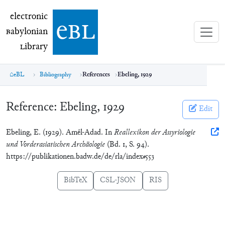
electronic Babylonian Library (eBL)
electronic
e
bl
B
abylonian
L
ibrary
eBL
Bibliography
References
Ebeling, 1929
Reference:
Ebeling, 1929
Edit
Ebeling, E. (1929). Amêl-Adad. In
Reallexikon der Assyriologie
und Vorderasiatischen Archäologie
(Bd. 1, S. 94).
https://publikationen.badw.de/de/rla/index#553
BibTeX
CSL-JSON
RIS