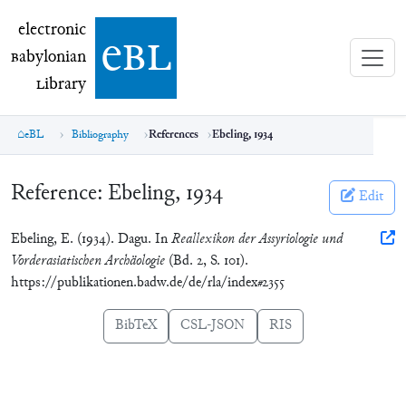
electronic Babylonian Library (eBL)
electronic
e
bl
B
abylonian
L
ibrary
eBL
Bibliography
References
Ebeling, 1934
Reference:
Ebeling, 1934
Edit
Ebeling, E. (1934). Dagu. In
Reallexikon der Assyriologie und
Vorderasiatischen Archäologie
(Bd. 2, S. 101).
https://publikationen.badw.de/de/rla/index#2355
BibTeX
CSL-JSON
RIS