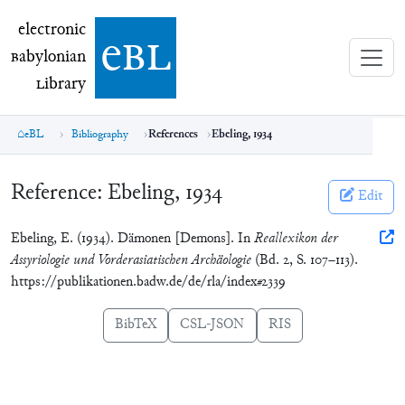
electronic Babylonian Library (eBL)
electronic
e
bl
B
abylonian
L
ibrary
eBL
Bibliography
References
Ebeling, 1934
Reference:
Ebeling, 1934
Edit
Ebeling, E. (1934). Dämonen [Demons]. In
Reallexikon der
Assyriologie und Vorderasiatischen Archäologie
(Bd. 2, S. 107–113).
https://publikationen.badw.de/de/rla/index#2339
BibTeX
CSL-JSON
RIS