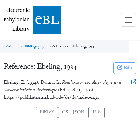
electronic Babylonian Library (eBL)
electronic
e
bl
B
abylonian
L
ibrary
eBL
Bibliography
References
Ebeling, 1934
Reference:
Ebeling, 1934
Edit
Ebeling, E. (1934). Dannu. In
Reallexikon der Assyriologie und
Vorderasiatischen Archäologie
(Bd. 2, S. 119–120).
https://publikationen.badw.de/de/rla/index#2430
BibTeX
CSL-JSON
RIS