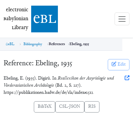
electronic Babylonian Library (eBL)
electronic
e
bl
B
abylonian
L
ibrary
eBL
Bibliography
References
Ebeling, 1935
Reference:
Ebeling, 1935
Edit
Ebeling, E. (1935). Digirû. In
Reallexikon der Assyriologie und
Vorderasiatischen Archäologie
(Bd. 2, S. 217).
https://publikationen.badw.de/de/rla/index#2512
BibTeX
CSL-JSON
RIS