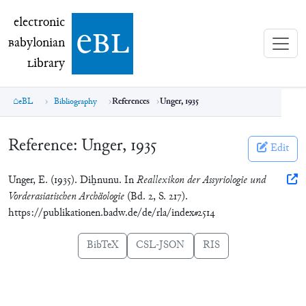
electronic Babylonian Library (eBL)
electronic
e
bl
B
abylonian
L
ibrary
eBL
Bibliography
References
Unger, 1935
Reference:
Unger, 1935
Edit
Unger, E. (1935). Diḫnunu. In
Reallexikon der Assyriologie und
Vorderasiatischen Archäologie
(Bd. 2, S. 217).
https://publikationen.badw.de/de/rla/index#2514
BibTeX
CSL-JSON
RIS