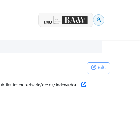
Edit
publikationen.badw.de/de/rla/index#2601