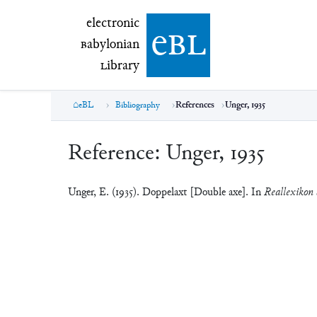
electronic Babylonian Library (eBL)
electronic
e
bl
B
abylonian
L
ibrary
eBL
Bibliography
References
Unger, 1935
Reference:
Unger, 1935
Unger, E. (1935). Doppelaxt [Double axe]. In
Reallexikon 