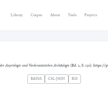
Library
Corpus
About
Tools
Projects
der Assyriologie und Vorderasiatischen Archäologie
(Bd. 2, S. 230). https://
BibTeX
CSL-JSON
RIS