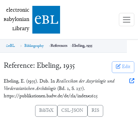
electronic Babylonian Library (eBL)
electronic
e
bl
B
abylonian
L
ibrary
eBL
Bibliography
References
Ebeling, 1935
Reference:
Ebeling, 1935
Edit
Ebeling, E. (1935). Dub. In
Reallexikon der Assyriologie und
Vorderasiatischen Archäologie
(Bd. 2, S. 237).
https://publikationen.badw.de/de/rla/index#2625
BibTeX
CSL-JSON
RIS