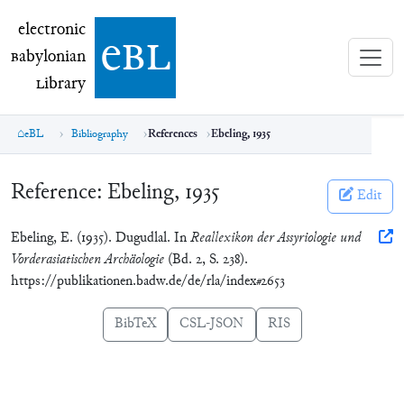
electronic Babylonian Library (eBL)
electronic
e
bl
B
abylonian
L
ibrary
eBL
Bibliography
References
Ebeling, 1935
Reference:
Ebeling, 1935
Edit
Ebeling, E. (1935). Dugudlal. In
Reallexikon der Assyriologie und
Vorderasiatischen Archäologie
(Bd. 2, S. 238).
https://publikationen.badw.de/de/rla/index#2653
BibTeX
CSL-JSON
RIS