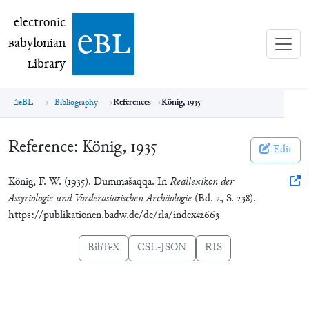
electronic Babylonian Library (eBL)
electronic
e
bl
B
abylonian
L
ibrary
eBL
Bibliography
References
König, 1935
Reference:
König, 1935
Edit
König, F. W. (1935). Dummašaqqa. In
Reallexikon der
Assyriologie und Vorderasiatischen Archäologie
(Bd. 2, S. 238).
https://publikationen.badw.de/de/rla/index#2663
BibTeX
CSL-JSON
RIS