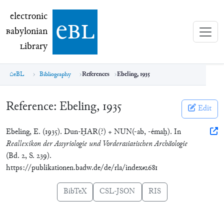
electronic Babylonian Library (eBL)
electronic
e
bl
B
abylonian
L
ibrary
eBL
Bibliography
References
Ebeling, 1935
Reference:
Ebeling, 1935
Edit
Ebeling, E. (1935). Dun-ḪAR(?) + NUN(-ab, -émaḫ). In
Reallexikon der Assyriologie und Vorderasiatischen Archäologie
(Bd. 2, S. 239).
https://publikationen.badw.de/de/rla/index#2681
BibTeX
CSL-JSON
RIS