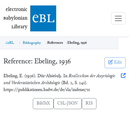
electronic Babylonian Library (eBL)
electronic
e
bl
B
abylonian
L
ibrary
eBL
Bibliography
References
Ebeling, 1936
Reference:
Ebeling, 1936
Edit
Ebeling, E. (1936). Dûr-Abiešuḫ. In
Reallexikon der Assyriologie
und Vorderasiatischen Archäologie
(Bd. 2, S. 241).
https://publikationen.badw.de/de/rla/index#2711
BibTeX
CSL-JSON
RIS