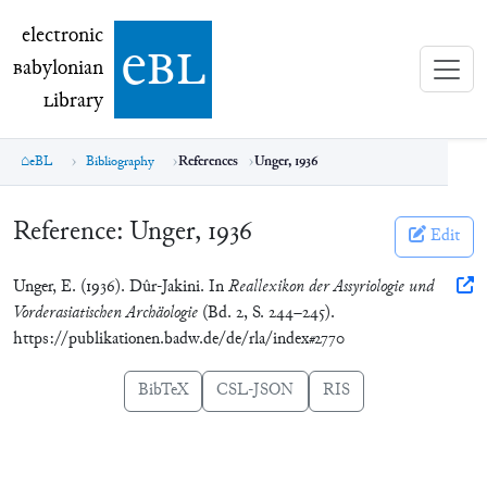
electronic Babylonian Library (eBL)
electronic
e
bl
B
abylonian
L
ibrary
eBL
Bibliography
References
Unger, 1936
Reference:
Unger, 1936
Edit
Unger, E. (1936). Dûr-Jakini. In
Reallexikon der Assyriologie und
Vorderasiatischen Archäologie
(Bd. 2, S. 244–245).
https://publikationen.badw.de/de/rla/index#2770
BibTeX
CSL-JSON
RIS