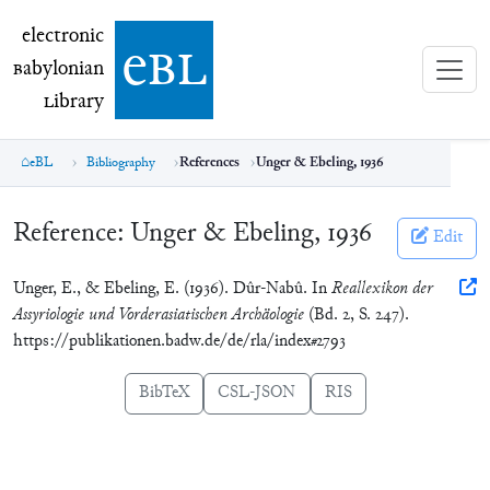
electronic Babylonian Library (eBL)
electronic
e
bl
B
abylonian
L
ibrary
eBL
Bibliography
References
Unger & Ebeling, 1936
Reference:
Unger & Ebeling, 1936
Edit
Unger, E., & Ebeling, E. (1936). Dûr-Nabû. In
Reallexikon der
Assyriologie und Vorderasiatischen Archäologie
(Bd. 2, S. 247).
https://publikationen.badw.de/de/rla/index#2793
BibTeX
CSL-JSON
RIS