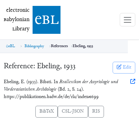
electronic Babylonian Library (eBL)
electronic
e
bl
B
abylonian
L
ibrary
eBL
Bibliography
References
Ebeling, 1933
Reference:
Ebeling, 1933
Edit
Ebeling, E. (1933). Bibati. In
Reallexikon der Assyriologie und
Vorderasiatischen Archäologie
(Bd. 2, S. 24).
https://publikationen.badw.de/de/rla/index#1699
BibTeX
CSL-JSON
RIS