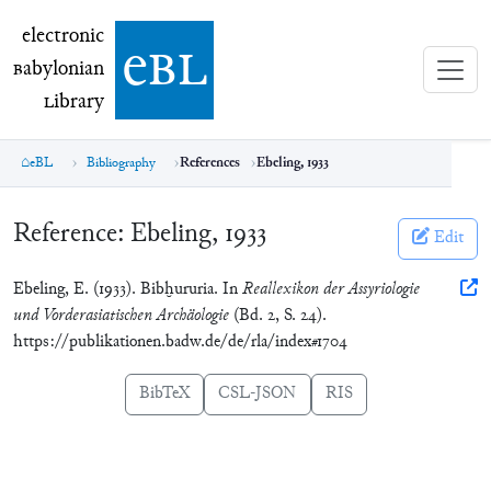
electronic Babylonian Library (eBL)
electronic
e
bl
B
abylonian
L
ibrary
eBL
Bibliography
References
Ebeling, 1933
Reference:
Ebeling, 1933
Edit
Ebeling, E. (1933). Bibḫururia. In
Reallexikon der Assyriologie
und Vorderasiatischen Archäologie
(Bd. 2, S. 24).
https://publikationen.badw.de/de/rla/index#1704
BibTeX
CSL-JSON
RIS