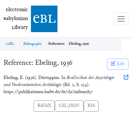
electronic Babylonian Library (eBL)
electronic
e
bl
B
abylonian
L
ibrary
eBL
Bibliography
References
Ebeling, 1936
Reference:
Ebeling, 1936
Edit
Ebeling, E. (1936). Dûrtuppim. In
Reallexikon der Assyriologie
und Vorderasiatischen Archäologie
(Bd. 2, S. 254).
https://publikationen.badw.de/de/rla/index#2837
BibTeX
CSL-JSON
RIS