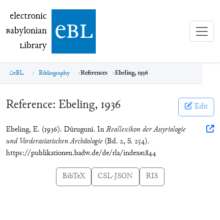
electronic Babylonian Library (eBL)
electronic
e
bl
B
abylonian
L
ibrary
eBL
Bibliography
References
Ebeling, 1936
Reference:
Ebeling, 1936
Edit
Ebeling, E. (1936). Dûruguni. In
Reallexikon der Assyriologie
und Vorderasiatischen Archäologie
(Bd. 2, S. 254).
https://publikationen.badw.de/de/rla/index#2844
BibTeX
CSL-JSON
RIS