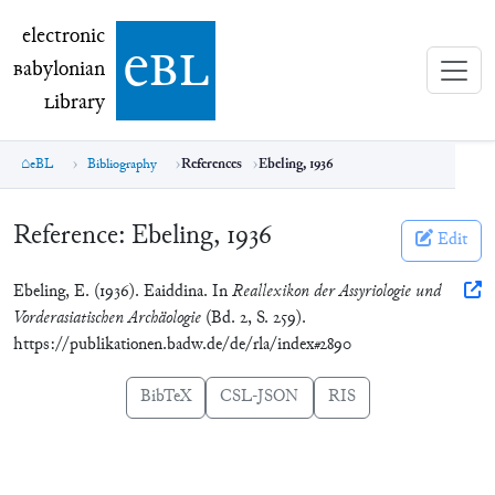
electronic Babylonian Library (eBL)
electronic
e
bl
B
abylonian
L
ibrary
eBL
Bibliography
References
Ebeling, 1936
Reference:
Ebeling, 1936
Edit
Ebeling, E. (1936). Eaiddina. In
Reallexikon der Assyriologie und
Vorderasiatischen Archäologie
(Bd. 2, S. 259).
https://publikationen.badw.de/de/rla/index#2890
BibTeX
CSL-JSON
RIS