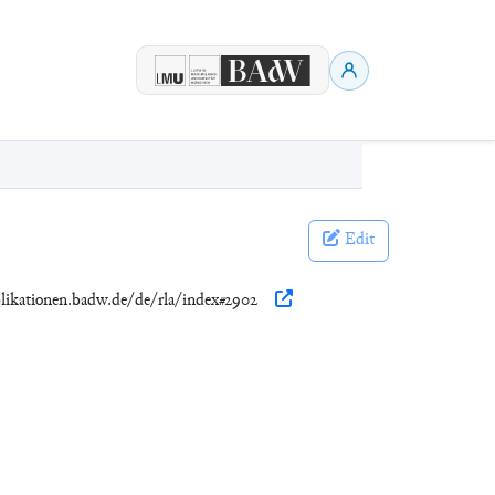
Edit
blikationen.badw.de/de/rla/index#2902