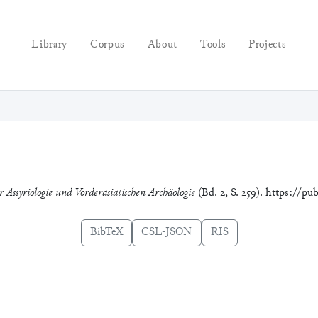
Library
Corpus
About
Tools
Projects
 Assyriologie und Vorderasiatischen Archäologie
(Bd. 2, S. 259). https://pu
BibTeX
CSL-JSON
RIS