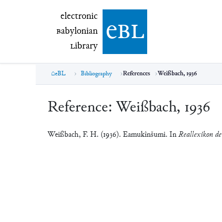
electronic Babylonian Library (eBL)
electronic
e
bl
B
abylonian
L
ibrary
eBL
Bibliography
References
Weißbach, 1936
Reference:
Weißbach, 1936
Weißbach, F. H. (1936). Eamukînšumi. In
Reallexikon der