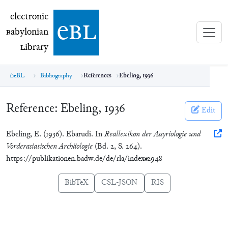
electronic Babylonian Library (eBL)
electronic
e
bl
B
abylonian
L
ibrary
eBL
Bibliography
References
Ebeling, 1936
Reference:
Ebeling, 1936
Edit
Ebeling, E. (1936). Ebarudi. In
Reallexikon der Assyriologie und
Vorderasiatischen Archäologie
(Bd. 2, S. 264).
https://publikationen.badw.de/de/rla/index#2948
BibTeX
CSL-JSON
RIS