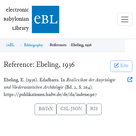
electronic Babylonian Library (eBL)
electronic
e
bl
B
abylonian
L
ibrary
eBL
Bibliography
References
Ebeling, 1936
Reference:
Ebeling, 1936
Edit
Ebeling, E. (1936). Edadbarra. In
Reallexikon der Assyriologie
und Vorderasiatischen Archäologie
(Bd. 2, S. 264).
https://publikationen.badw.de/de/rla/index#2967
BibTeX
CSL-JSON
RIS