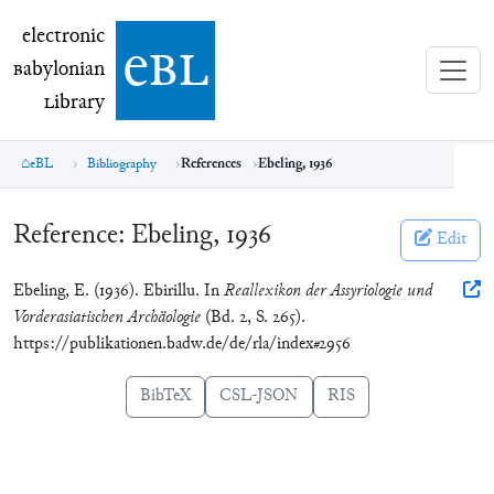
electronic Babylonian Library (eBL)
electronic
e
bl
B
abylonian
L
ibrary
eBL
Bibliography
References
Ebeling, 1936
Reference:
Ebeling, 1936
Edit
Ebeling, E. (1936). Ebirillu. In
Reallexikon der Assyriologie und
Vorderasiatischen Archäologie
(Bd. 2, S. 265).
https://publikationen.badw.de/de/rla/index#2956
BibTeX
CSL-JSON
RIS